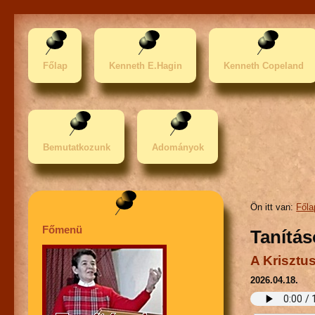
Főlap
Kenneth E.Hagin
Kenneth Copeland
Bemutatkozunk
Adományok
Ön itt van:
Főla
Főmenü
Tanítá
A Krisztu
2026.04.18.