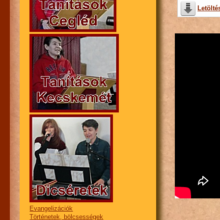
Letölté
Evangelizációk
Történetek, bölcsességek