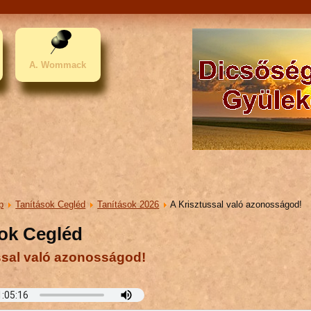
A. Wommack
p
Tanítások Cegléd
Tanítások 2026
A Krisztussal való azonosságod!
sok Cegléd
ssal való azonosságod!