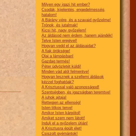
Milyen egy igazi hit ember?
Csodák, kijelentés, engedelmesség,
hatalom!
A Bárány vére, és a szavaid győzelme!
Trónok, és jutalmak!
Kicsi hit, nagy győzelem!
Az áldásod nem érdem, hanem ajándék!
Telve Isten erejével!
Hogyan vedd el az áldásaidat?
A fiak öröksége!
Olaj a lámpásban!
Gazdag termés!
Péter üdvözletét küldi!
Minden vád alól felmentve!
Hogyan lesznek a szellemi áldások
kézzel foghatóak?
A Krisztussal való azonosságod!
Szentségben, és igazságban teremtve!
A juhok ajtaja!
Rettegjen az ellenség!
Isten titkos terve!
Amikor Isten kárpótol!
Amiket szem nem látott!
Indulj el a győzelem útján!
A Krisztusra épült élet!
Csiszolt gyémántok!