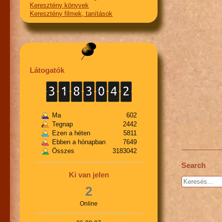
Keresztény könyvek
Keresztény filmek, tanítások
Látogatók
Ma
602
Tegnap
2442
Ezen a héten
5811
Ebben a hónapban
7649
Összes
3183042
Search
Ki van jelen
Keresés...
2
Online