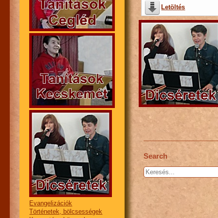
Letöltés
Search
Keresés...
Evangelizációk
Történetek, bölcsességek