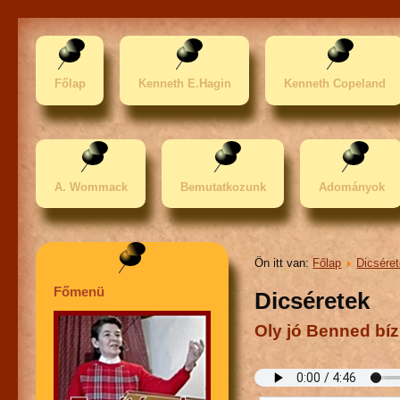
Főlap
Kenneth E.Hagin
Kenneth Copeland
A. Wommack
Bemutatkozunk
Adományok
Ön itt van:
Főlap
Dicsére
Főmenü
Dicséretek
Oly jó Benned bíz