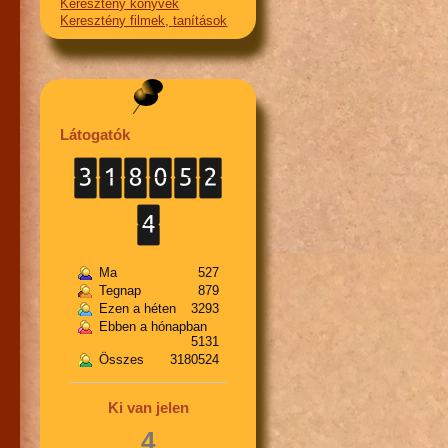
Keresztény könyvek
Keresztény filmek, tanítások
Látogatók
Ma
527
Tegnap
879
Ezen a héten
3293
Ebben a hónapban
5131
Összes
3180524
Ki van jelen
4