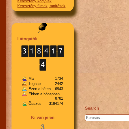
Keresztény könyvek
Keresztény filmek, tanítások
Látogatók
Ma
1734
Tegnap
2442
Ezen a héten
6943
Ebben a hónapban
8781
Összes
3184174
Search
Keresés...
Ki van jelen
3