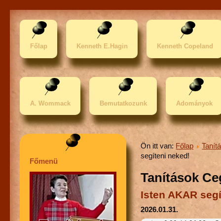
Főlap
Kenneth E.Hagin
Kenneth Copeland
A. Wommack
Bemutatkozunk
Adományok
Ön itt van:
Főlap
Tanít
segíteni neked!
Főmenü
Tanítások Ce
Isten AKAR segí
2026.01.31.