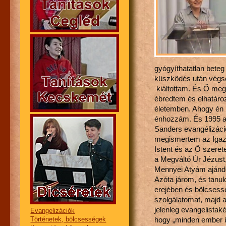
gyógyíthatatlan bete
küszködés után végs
kiáltottam. És Ő meg
ébredtem és elhatáro
életemben. Ahogy én 
énhozzám. És 1995 au
Sanders evangélizáci
megismertem az Igazs
Istent és az Ő szere
a Megváltó Úr Jézust
Mennyei Atyám ajándé
Azóta járom, és tanul
erejében és bölcsess
szolgálatomat, majd a
jelenleg evangelistaké
Evangelizációk
hogy „minden ember ü
Történetek, bölcsességek