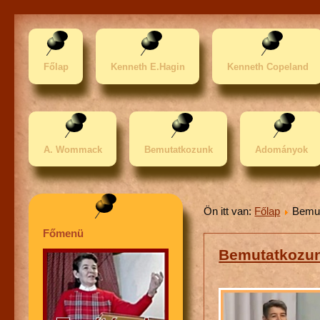
Főlap
Kenneth E.Hagin
Kenneth Copeland
A. Wommack
Bemutatkozunk
Adományok
Ön itt van:
Főlap
Bemu
Főmenü
Bemutatkozu