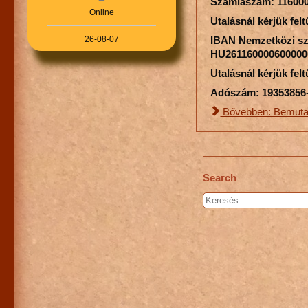
Számlaszám: 116000
Online
Utalásnál kérjük fe
IBAN Nemzetközi s
26-08-07
HU261160000600000
Utalásnál kérjük fe
Adószám: 19353856
Bővebben: Bemuta
Search
Keresés...