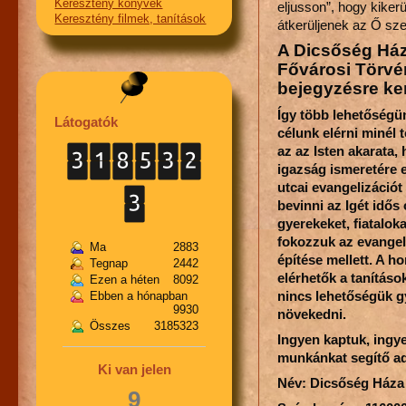
Keresztény könyvek
eljusson”, hogy kikerü
Keresztény filmek, tanítások
átkerüljenek az Ő sz
A Dicsőség Ház
Fővárosi Törvé
bejegyzésre ker
Így több lehetőségü
Látogatók
célunk elérni minél
az az Isten akarata
igazság ismeretére 
utcai evangelizációt
bevinni az Igét idős
gyerekeket, fiatalok
fokozzuk az evangel
Ma
2883
építése mellett. A 
Tegnap
2442
elérhetők a tanításo
Ezen a héten
8092
nincs lehetőségük gy
Ebben a hónapban
9930
növekedni.
Összes
3185323
Ingyen kaptuk, ingye
munkánkat segítő a
Ki van jelen
Név: Dicsőség Háza
9