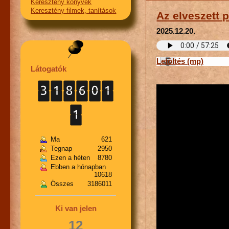
Keresztény könyvek
Keresztény filmek, tanítások
Az elveszett 
2025.12.20.
Letöltés (mp)
Látogatók
Ma
621
Tegnap
2950
Ezen a héten
8780
Ebben a hónapban
10618
Összes
3186011
Ki van jelen
12