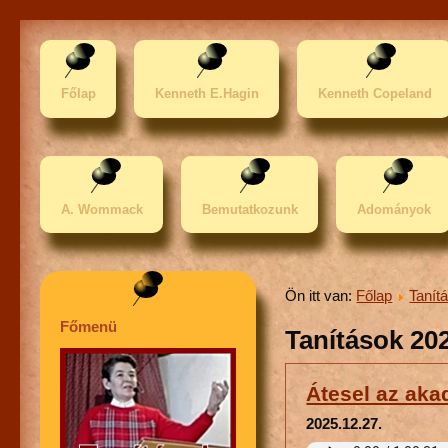
Főlap
Kenneth E.Hagin
Kenneth Copeland
A. Wommack
Bemutatkozunk
Adományok
Ön itt van:
Főlap
Tanít
Főmenü
Tanítások 20
Átesel az aka
2025.12.27.